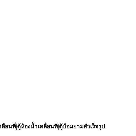
ที่|ตู้ห้องน้ำเคลื่อนที่|ตู้ป้อมยามสำเร็จรูป